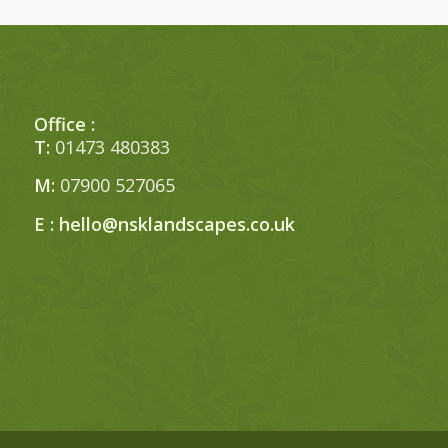
Office :
T:
01473 480383
M:
07900 527065
E :
hello@nsklandscapes.co.uk